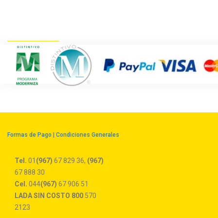
HOME
Formas de Pago
|
Condiciones Generales
Tel.
01
(967)
67 829 36,
(967)
67 888 30
Cel.
044
(967)
67 906 51
LADA SIN COSTO
800
570
2123