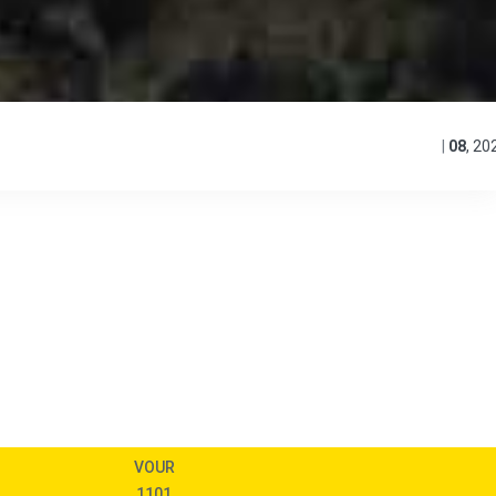
|
08
,
20
VOUR
1101