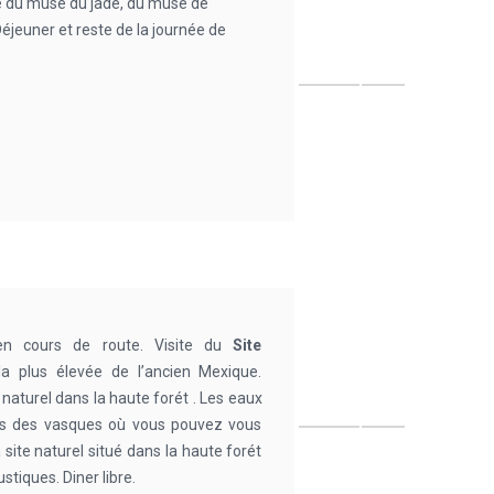
ite du musé du jade, du musé de
jeuner et reste de la journée de
 en cours de route. Visite du
Site
a plus élevée de l’ancien Mexique.
 naturel dans la haute forét . Les eaux
ans des vasques où vous pouvez vous
 site naturel situé dans la haute forét
iques. Diner libre.