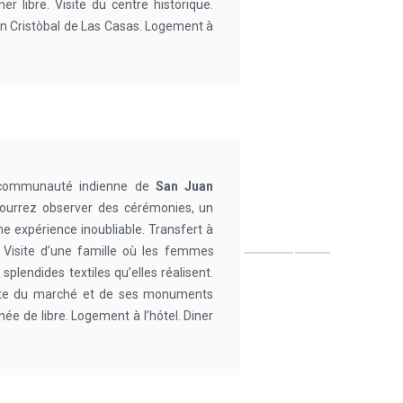
er libre. Visite du centre historique.
San Cristòbal de Las Casas. Logement à
la communauté indienne de
San Juan
 pourrez observer des cérémonies, un
ne expérience inoubliable. Transfert à
.
Visite d’une famille où les femmes
s splendides textiles qu’elles réalisent.
isite du marché et de ses monuments
rnée de libre. Logement à l’hótel. Diner