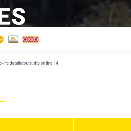
ES
/inc.detalletours.php on line 14