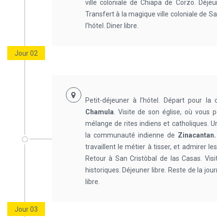
ville coloniale de Chiapa de Corzo. Déjeun
Transfert à la magique ville coloniale de 
l’hótel. Diner libre.
Jour 02
Petit-déjeuner à l’hótel. Départ pour 
Chamula
. Visite de son église, où vous
mélange de rites indiens et catholiques. U
la communauté indienne de
Zinacantan
travaillent le métier à tisser, et admirer le
Retour à San Cristòbal de las Casas. V
historiques. Déjeuner libre. Reste de la jou
libre.
Jour 03