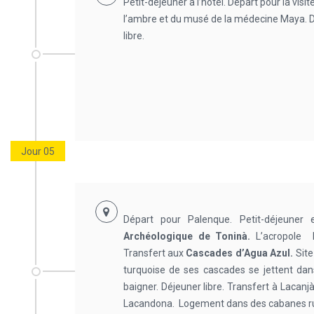
Petit-déjeuner à l’hòtel. Départ pour la vis
l’ambre et du musé de la médecine Maya. Dé
libre.
Jour 05
Départ pour Palenque. Petit-déjeuner
Archéologique de Toninà.
L’acropole l
Transfert aux
Cascades d’Agua Azul.
Site
turquoise de ses cascades se jettent d
baigner. Déjeuner libre. Transfert à Lacanjà
Lacandona. Logement dans des cabanes rust