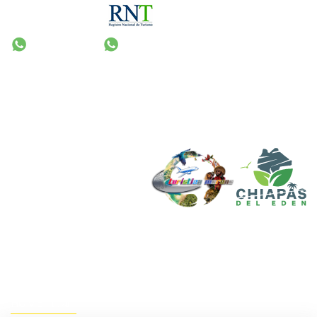
Français
+52
(967)
67 829 36 |
(967)
67 888 30
reservas@turisticamoreno.com.mx
044
(967)
67 906 51
HOME