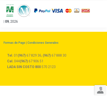
|
09
,
2026
Formas de Pago
|
Condiciones Generales
Tel.
01
(967)
67 829 36,
(967)
67 888 30
Cel.
044
(967)
67 906 51
LADA SIN COSTO
800
570 2123