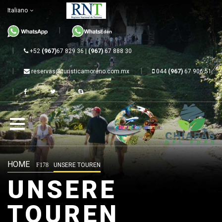
Italiano
+52
(967)
67 829 36 |
(967)
67 888 30
reservas@turisticamoreno.com.mx
044
(967)
67 906 51
HOME
UNSERE TOUREN
UNSERE
TOUREN