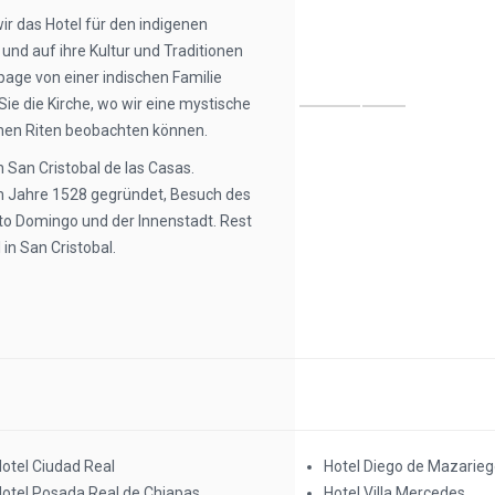
ir das Hotel für den indigenen
d auf ihre Kultur und Traditionen
ge von einer indischen Familie
ie die Kirche, wo wir eine mystische
hen Riten beobachten können.
 San Cristobal de las Casas.
im Jahre 1528 gegründet, Besuch des
nto Domingo und der Innenstadt. Rest
in San Cristobal.
otel Ciudad Real
Hotel Diego de Mazarie
otel Posada Real de Chiapas
Hotel Villa Mercedes