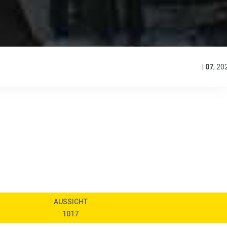
|
07
,
20
AUSSICHT
1017