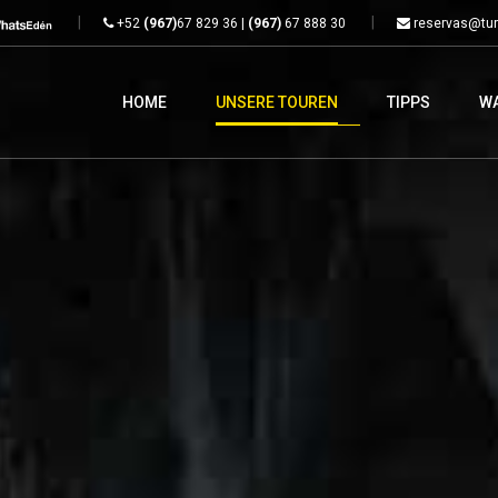
+52
(967)
67 829 36 |
(967)
67 888 30
reservas@tur
HOME
UNSERE TOUREN
TIPPS
W